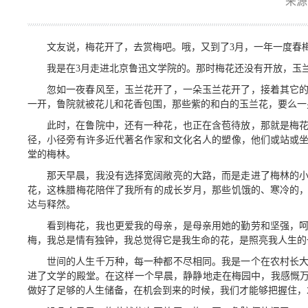
来源
文友说，梅花开了，去赏梅吧。哦，又到了3月，一年一度春
我是在3月走进北京鲁迅文学院的。那时梅花还没有开放，玉
忽如一夜春风至，玉兰花开了，一朵玉兰花开了，接着其它
一开，鲁院就被花儿和花香包围，那些紫的和白的玉兰花，要么一
此时，在鲁院中，还有一种花，也正在含苞待放，那就是梅
径，小径旁有许多近代著名作家和文化名人的塑像，他们或站或
堂的梅林。
那天早晨，我没有选择宽阔敞亮的大路，而是走进了梅林的
花，这株腊梅花陪伴了我所有的成长岁月，那些饥饿的、寒冷的
达与释然。
看到梅花，我也更爱我的母亲，是母亲用她的勤劳和坚强，
梅，我总是情有独钟，我总觉得它是我生命的花，是照亮我人生的
世间的人生千万种，每一种都不尽相同。我是一个在农村长
进了文学的殿堂。在这样一个早晨，静静地走在梅园中，我感慨万
做好了足够的人生储备，在机会到来的时候，我们才能够把握住，