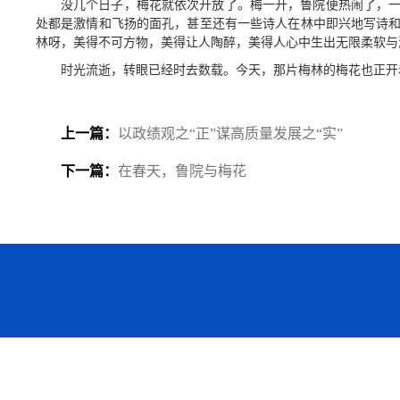
没几个日子，梅花就依次开放了。梅一开，鲁院便热闹了，
处都是激情和飞扬的面孔，甚至还有一些诗人在林中即兴地写诗
林呀，美得不可方物，美得让人陶醉，美得人心中生出无限柔软与
时光流逝，转眼已经时去数载。今天，那片梅林的梅花也正开
上一篇：
以政绩观之“正”谋高质量发展之“实”
下一篇：
在春天，鲁院与梅花