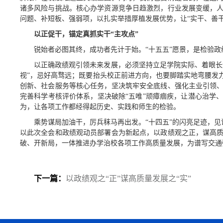
诸多风险与挑战。核心办学资源竞争日趋激烈，行业发展变缓，
问题、补短板、强弱项，以扎实举措厚植发展优势，让“实干、善干
以正促干，锚定真抓实干“主攻点”
锐始者必图其终，成功者先计于始。“十五五”愿景，是检验
以正确政绩观引领未来发展，必须坚持立足学院实际、着眼长
视”，忌好高骛远；既要抬头校正前进方向，也要脚踏实地弯腰发
创新、社会服务等核心任务，坚决筑牢安全底线、强化主业引领
完善科学考核评价体系，坚决破除“五唯”顽瘴痼疾，让潜心治学
为，让各项工作都经得起历史、实践和师生的检验。
乘势谋局加油干，厉兵秣马再出发。“十四五”的闪亮足迹，
以此次全会和政绩观动员部署会为新起点，以政绩观之正，谋高
破、开新局，一体推进办学治校各项工作高质量发展，为谱写交通
下一篇：
以政绩观之“正”谋高质量发展之“实”