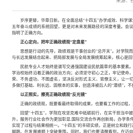
来源：
岁序更替，华章日新。在全面总结“十四五”办学成效、科学谋
五年奋斗成绩的系统回望，更是对未来发展路径的深度考量。会
指明了正确方向。
正心定向，把牢正确政绩观“定盘星”
思想是行动的先导，政绩观是干事创业的“总开关”。对学院
与长远发展结合起来、把局部发展与全局发展统筹起来，核心是回
民航专业人才始终是谱写交通强国建设民航篇章的基本要素
学治校始终沿着正确的政治方向；必须坚守初心之正，牢记使命
荣、不务虚功、不图虚名，坚决反对形式主义、官僚主义，让一切
多做打基础、利长远、固根本的实事，创造泽被后人的“潜绩”，
以正照实，擦亮正确政绩观“反光镜”
正确的政绩观，既要看最终取得的成果，也要看工作的过程，
回望“十四五”，学院在攻坚克难中砥砺前行，在实干担当中
升，服务行业社会作为更加彰显,国际交流合作再创新局，办学条
实现了过程与结果相统一。“十四五”的丰硕实绩，正是树立和践
脚跟、在发展难题上突破重围。同时，我们也要清醒看到，在迈